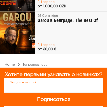
В 1 городе
от 1.000,00 CZK
26 Сентября
Garou в Белграде. The Best Of
В 1 городе
от 60,00 €
Home
Танцевальное...
Хотите первыми узнавать о новинках?
Введите ваш email
Подписаться