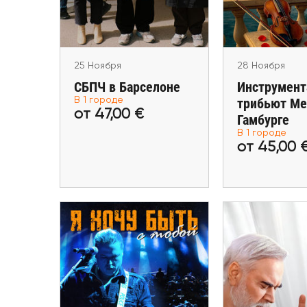
Hambu
25 Ноября
28 Ноября
СБПЧ в Барселоне
Инструмен
В 1 городе
трибьют Ме
от 47,00 €
Гамбурге
от 47,00 €
от 45,
В 1 городе
от 45,00 
Купить билеты
Купить 