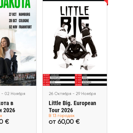
26 Октября - 29 Ноября
Little Big. European
я - 02 Ноября
 Дакота в
Tour 2026
нии 2026
Hamburg, Frankfurt am Main,
ankfurt am Main,
Stuttgart, Köln, Antwerpen,
mburg, Berlin,
Paris, Berlin, München,
ünchen
Haarlem, Praha, Budapest,
Lyon (Villeurbanne), Wien
 - 02 Ноября
26 Октября - 29 Ноября
ота в
Little Big. European
и 2026
Tour 2026
х
В 13 городах
0 €
от 60,00 €
50,60 €
от 60,00 €