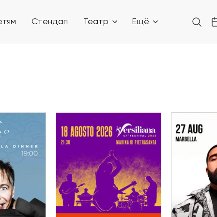
етям
Стендап
Театр
Ещё
ста
 группой
18 Августа
27 Август