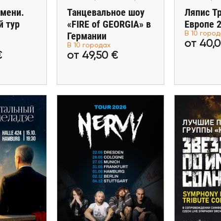
мени.
Танцевальное шоу
Ляпис Т
й тур
«FIRE of GEORGIA» в
Европе 
Германии
В 10 город
00 €
от 49,50 €
от 
от 40,
В 10 городах
€
от 49,50 €
билеты
Купить билеты
Купит
бря
03 Декаб
02 Декабря - 04 Декабря
тальный
Лучшие п
«Нервы» в Германии
еладзе в
«Кино» 
2026
рге
Fürth, Karls