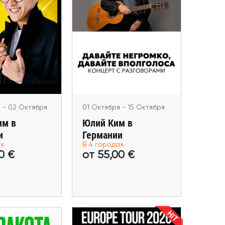
01 Октября - 15 Октября
я - 02 Октября
Юлий Ким в Германии
м в Германии
München, Berlin, Frankfurt
nkfurt am Main
am Main, Köln
 - 02 Октября
01 Октября - 15 Октября
им в
Юлий Ким в
и
Германии
ах
В 4 городах
49,00 €
от 55,00 €
0 €
от 55,00 €
ь билеты
Купить билеты