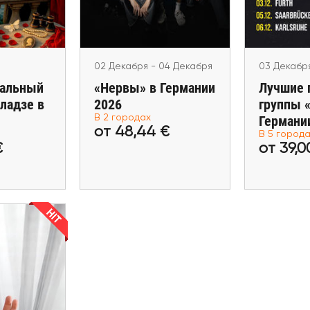
Berlin, Stuttgart
Leipzi
rg
02 Декабря - 04 Декабря
03 Декабр
тальный
«Нервы» в Германии
Лучшие 
ладзе в
2026
группы 
В 2 городах
Германи
00 €
от 48,44 €
от 
от 48,44 €
В 5 город
€
от 39,0
билеты
Купить билеты
Купит