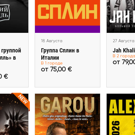
олль» в
Группа Сплин в Италии
Jah Khal
нии
Marina di Pietrasanta
Marbel
ga
18 Августа
27 Августа
 группой
Группа Сплин в
Jah Khal
лль» в
Италии
В 2 город
0,00 €
от 75,00 €
от 
от 79,0
В 1 городе
от 75,00 €
билеты
Купить билеты
Купит
0 €