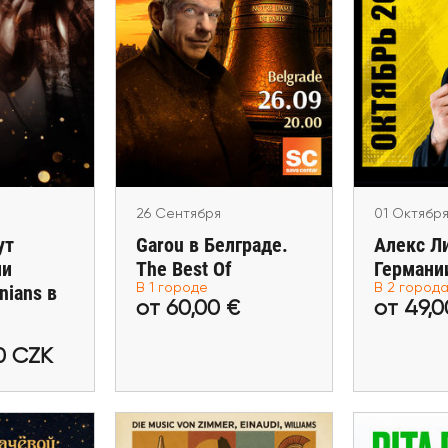
ября
и Шут
26 Сентября
01 Октябр
нении
Garou в Белграде. The
Алекс Ли
onians в
Best Of
Bonn, Fra
ге
Belgrad
a
26 Сентября
01 Октября
ут
Garou в Белграде.
Алекс Л
ии
The Best Of
Германи
nians в
В 1 городе
В 2 город
,00 CZK
от 60,00 €
от 
от 60,00 €
от 49,0
билеты
Купить билеты
Купит
00 CZK