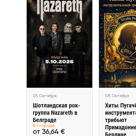
08 Окт
05 Октября
Хиты Пуг
Шотландская рок-
инструмен
группа Nazareth в
трибьют Пр
Белграде
в Бер
Belgrad
Berli
05 Октября
08 Октября
Шотландская рок-
Хиты Пугач
группа Nazareth в
инструмент
Белграде
трибьют
В 1 городе
Примадонне
от 36,64 €
от 40,
от 36,64 €
Берлине