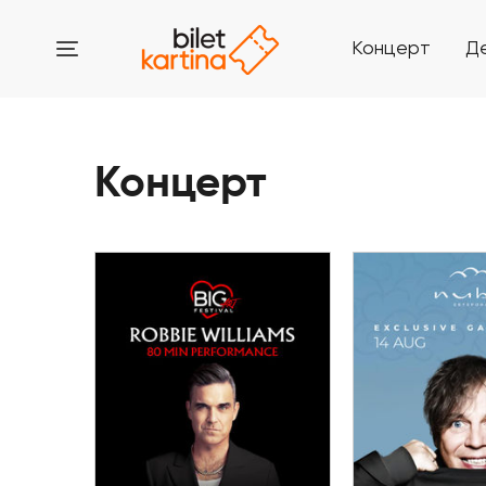
Концерт
Д
Концерт
14 Авгу
09 Августа
Гала-ужин с
Big Art Festival Porto