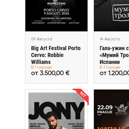
«Мумий Тр
Cervo: Robbie Williams
Испа
Porto Cervo (Arzachena)
Mála
09 Августа
14 Августа
Big Art Festival Porto
Гала-ужин с
Cervo: Robbie
«Мумий Тро
от 3.500,00 €
от 1.20
Williams
Испании
В 1 городе
В 1 городе
Купить билеты
Купить 
от 3.500,00 €
от 1.200,0