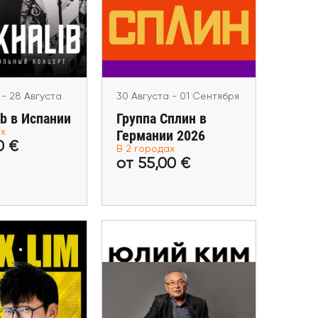
ib в Испании
Германии 2026
la, Alicante
Leipzig, Bremen
 - 28 Августа
30 Августа - 01 Сентября
ib в Испании
Группа Сплин в
ах
Германии 2026
79,00 €
от 55,00 €
0 €
В 2 городах
от 55,00 €
ь билеты
Купить билеты