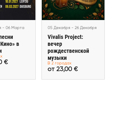
g, Duisburg
Bremen, Stuttgart
я - 06 Марта
05 Декабря - 26 Декабря
песни
Vivalis Project:
«Кино» в
вечер
и
рождественской
39,00 €
от 23,00 €
ах
музыки
0 €
В 2 городах
ь билеты
Купить билеты
от 23,00 €