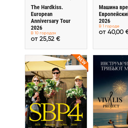
The Hardkiss.
Машина вре
European
Европейски
Anniversary Tour
2026
от 25,52 €
от 40,
2026
В 1 городе
от 40,00 
В 10 городах
Купить билеты
Купить 
от 25,52 €
28 Ноя
Инструмен
25 Ноября
СБПЧ в Барселоне
трибьют М
Гамбу
Barcelona