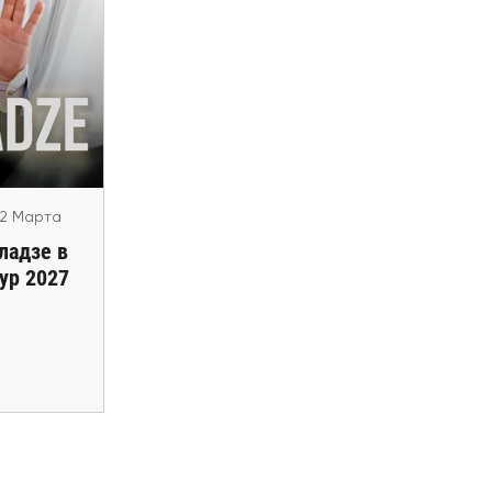
 02 Марта
еладзе в
Тур 2027
ffenbach
in), Berlin,
annover,
eilbronn
02 Марта
ладзе в
ур 2027
00 €
билеты