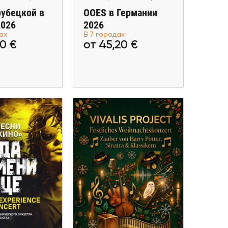
рубецкой в
OOES в Германии
2026
2026
ах
В 7 городах
40,00 €
от 45,20 €
00 €
от 45,20 €
ь билеты
Купить билеты
05 Декабря - 26 Декабря
ря - 06 Марта
Vivalis Project: вечер
есни группы
рождественской
в Германии
музыки
ruhe, Saarbrücken,