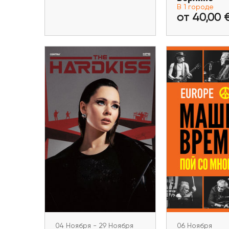
В 1 городе
Купить билеты
Купить 
от 40,00 
04 Ноября - 29 Ноября
The Hardkiss.
European Anniversary
06 Ноя
Tour 2026
Машина в
Европейский
Paris, London, Köln,
Dortmund, Amsterdam,
Limas
Frankfurt am Main, Berlin,
Stuttgart, Hamburg,
Stockholm
04 Ноября - 29 Ноября
06 Ноября