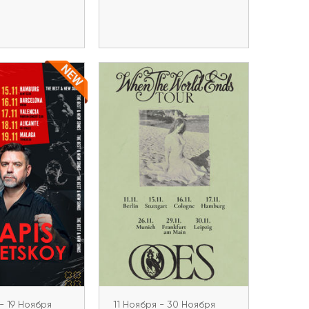
ь билеты
Купить билеты
я - 19 Ноября
рубецкой в
11 Ноября - 30 Ноября
OOES в Германии 2026
пе 2026
Leipzig, Frankfurt am Main,
ln, Amsterdam,
München, Hamburg, Köln,
erlin, Hamburg,
Stuttgart, Berlin
na, Valencia,
nte, Málaga
- 19 Ноября
11 Ноября - 30 Ноября