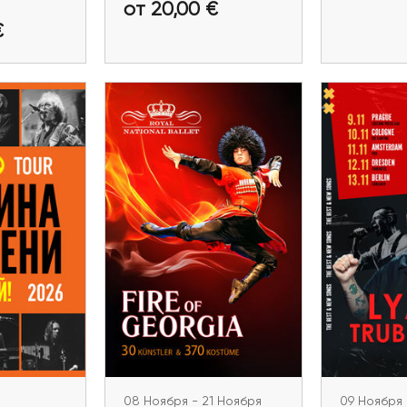
от 20,00 €
билеты
Купить билеты
Купит
€
08 Ноября - 21 Ноября
Танцевальное шоу
09 Ноябр
«FIRE of GEORGIA» в
Ляпис Т
бря
Германии
Евро
ремени.
München, Wolfsburg,
Praha, Kö
 тур 2026
Gütersloh, Bad Homburg,
Dresden, B
sol
Karlsruhe, Altötting,
Barcelo
Offenbach (Frankfurt am
Alica
Main), Friedrichshafen,
Saarbrücken, Bremen
08 Ноября - 21 Ноября
09 Ноября 