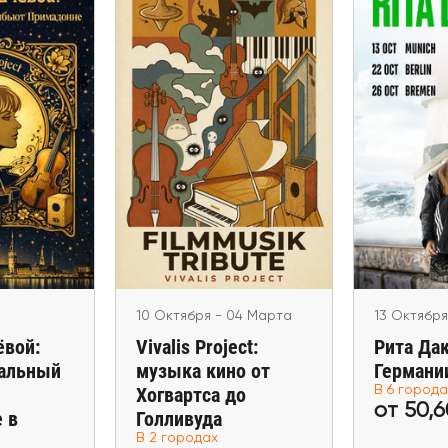
ября
13 Октябр
10 Октября - 04 Марта
ачёвой:
Рита
Vivalis Project: музыка
тальный
Герма
кино от Хогвартса до
имадонне
Bremen, Fr
Голливуда
лине
Köln, Ha
Hamburg, Wien
M
n
10 Октября - 04 Марта
13 Октября
ёвой:
Vivalis Project:
Рита Дак
альный
музыка кино от
Германи
Хогвартса до
В 6 города
от 50,6
 в
Голливуда
00 €
от 20,00 €
от 
В 2 городах