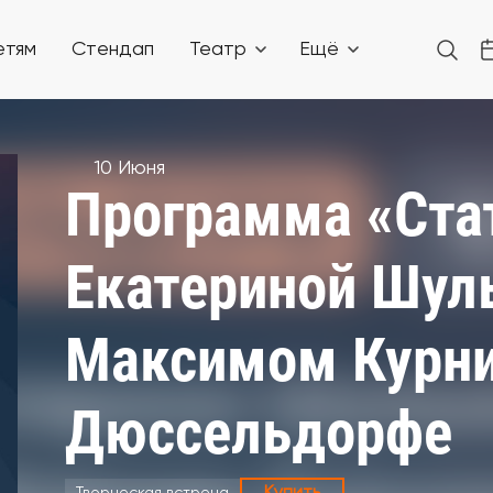
етям
Стендап
Театр
Ещё
10 Июня
Программа «Стат
Екатериной Шул
Максимом Курн
Дюссельдорфе
Творческая встреча