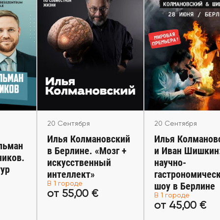
20 Сентября
20 Сентября
Сентября
Илья Колмановский в
Илья Колмановс
ьман и
Берлине. «Мозг +
Иван Шишкин: н
иков.
искусственный
гастрономиче
 тур
интеллект»
шоу в Берли
uttgart,
Berlin
Berlin
20 Сентября
20 Сентября
Илья Колмановский
Илья Колманов
льман
в Берлине. «Мозг +
и Иван Шишкин
ников.
искусственный
научно-
тур
интеллект»
гастрономичес
 €
от 55,00 €
от 45,00 
В 1 городе
шоу в Берлине
от 55,00 €
В 1 городе
леты
Купить билеты
Купить бил
от 45,00 €