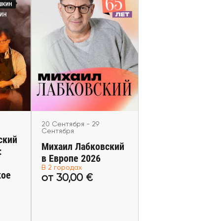
кий и
20 Сентября - 29 Сентября
аучно-
Михаил Лабковский в
ское
Европе 2026
не
Helsinki, Warsaw
20 Сентября - 29
Сентября
ский
Михаил Лабковский
:
в Европе 2026
В 2 городах
кое
от 30,00 €
€
от 30,00 €
еты
Купить билеты