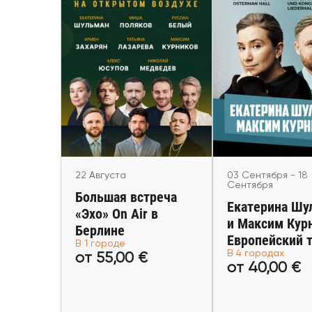
03 Сентября - 18 
22 Августа
Екатерина Шул
Большая встреча
Максим Курн
«Эхо» On Air в
Европейский
Берлине
Köln, Dresden, St
Berlin
Helsinki
22 Августа
03 Сентября - 18
Сентября
Большая встреча
Екатерина Шу
«Эхо» On Air в
и Максим Кур
Берлине
Европейский 
В 1 городе
от 55,00 €
от 40,00
В 4 городах
от 55,00 €
от 40,00 €
Купить билеты
Купить би