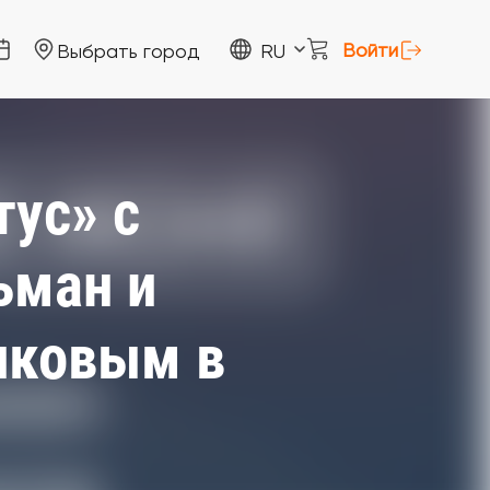
Войти
Выбрать город
RU
ус» с
ьман и
иковым в