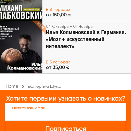
В 8 городах
от 150,00 ₪
04 Октября - 01 Ноября
Илья Колмановский в Германии.
«Мозг + искусственный
интеллект»
В 3 городах
от 35,00 €
Home
Екатерина Шул...
Хотите первыми узнавать о новинках?
Введите ваш email
Подписаться