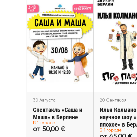
20 Сентяб
30 Августа
Илья Колмано
Спектакль «Саша и
научное шоу
Маша» в Берлине
плохое» в Бе
Berlin
Berlin
30 Августа
20 Сентября
Спектакль «Саша и
Илья Колмано
Маша» в Берлине
научное шоу 
В 1 городе
плохое» в Бер
от 50,00 €
от 45,00
от 50,00 €
В 1 городе
от 45,00 €