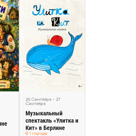
26 Сентября - 27 Сентября
 Бабы
Музыкальный
ли» в
спектакль «Улитка и
Кит» в Берлине
Berlin
26 Сентября - 27
Сентября
Музыкальный
спектакль «Улитка и
ине
€
от 30,00 €
Кит» в Берлине
В 1 городе