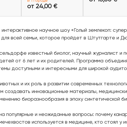
В 1 городе
леты
Купить билеты
Купить бил
от 24,00 €
и интерактивное научное шоу «Голый землекоп: супе
 для всей семьи, которое пройдет в Штутгарте и Д
сельдорфе известный биолог, научный журналист и п
детей от 6 лет и их родителей. Программа объедин
темы доступными и интересными для широкой аудито
вотных и их роль в развитии современных технологи
ам создавать инновационные материалы, медицинск
менению биоразнообразия в эпоху синтетической би
на популярные и неожиданные вопросы: почему кана
мечехвостов используется в медицине, кто стоял у 