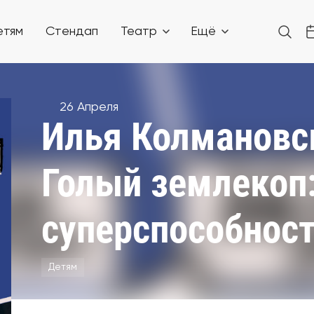
етям
Стендап
Театр
Ещё
26 Апреля
Илья Колмановск
Голый землекоп
суперспособнос
Детям