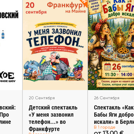
20 Сентября
ря
26 Сентября
Детский спектакль «У
вский:
Спектакль «Как
меня зазвонил
 «Про
Яги добро иска
телефон...» во
рлине
Берлине
Франкфурте
Berlin
Frankfurt am Main
20 Сентября
26 Сентября
вский:
Детский спектакль
Спектакль «Как
«Про
«У меня зазвонил
Бабы Яги добро
лине
телефон...» во
искали» в Берл
 €
от 24,00 €
от 13,00 
Франкфурте
В 1 городе
от 13,00 €