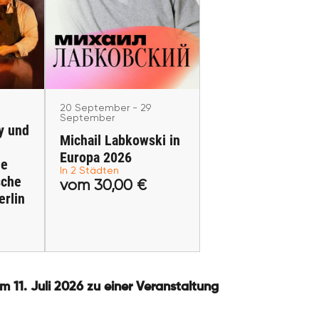
20 September - 29
n:
September
Michail Labkowski in
he und
Europa 2026
che
Helsinki, Warsaw
erlin
20 September - 29
September
y und
Michail Labkowski in
Europa 2026
he
In 2 Städten
sche
vom 30,00 €
 €
vom 30,00 €
erlin
fen
Tickets kaufen
 11. Juli 2026 zu einer Veranstaltung