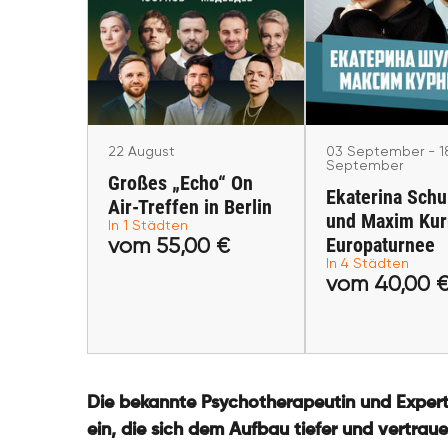
22 August
Ekaterina Sc
Großes „Echo“ On Air-
und Maxim Kur
Treffen in Berlin
Europatur
Berlin
Köln, Dresden, St
Helsinki
22 August
03 September - 1
September
Großes „Echo“ On
Ekaterina Sch
Air-Treffen in Berlin
und Maxim Kur
In 1 Städten
Europaturnee
vom 55,00 €
vom 55,00 €
vom 40,0
In 4 Städten
vom 40,00 
Tickets kaufen
Tickets ka
Die bekannte Psychotherapeutin und Experti
ein, die sich dem Aufbau tiefer und vertra