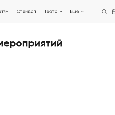
етям
Стендап
Театр
Ещё
 мероприятий