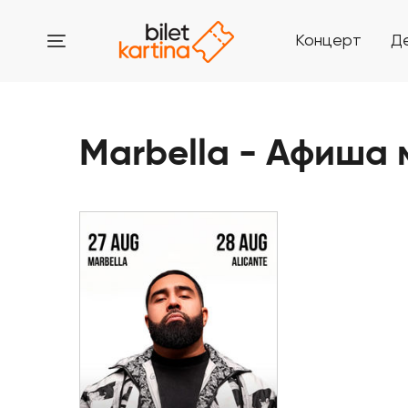
Концерт
Д
Marbella - Афиша
27 Августа - 28 Августа
Jah Khalib в Испании
Marbella