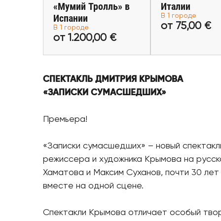
«Мумий Тролль» в
Италии
от 1.200,00 €
от 75,00
Испании
В 1 городе
от 75,00 €
В 1 городе
Купить билеты
Купить би
от 1.200,00 €
СПЕКТАКЛЬ ДМИТРИЯ КРЫМОВА
«ЗАПИСКИ СУМАСШЕДШИХ»
Премьера!
«Записки сумасшедших» – новый спектакл
режиссера и художника Крымова на русско
Хаматова и Максим Суханов, почти 30 ле
вместе на одной сцене.
Спектакли Крымова отличает особый творч