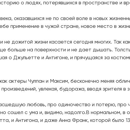
сторию о людях, потерявшихся в пространстве и в
ека, оказавшихся не по своей воле в новых жизнен
ебе применение в чужой стране, новое место в жизн
 не дожитой жизни касается сегодня многих. Так ка
еще больше на поверхности и не дает дышать. Толст
шая о Джульетте и Антигоне, и прячущаяся за костюм
как актеры Чулпан и Максим, бесконечно меняя облич
 произведений, увлекая, будоража, вводя зрителя в 
масшедшую любовь, про одиночество и потерю, про 
но сошел с ума и, видимо, надолго.В нормальном, в 
тта, и Антигона, и даже Анна Франк, которой было 13