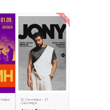
нтября
15 Сентября - 21 Сентября
 в
Jony в Берлине и Вене
26
Berlin, Wien
n
нтября
15 Сентября - 21
Сентября