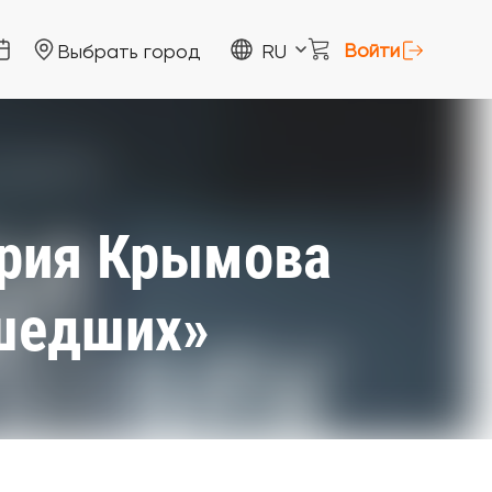
Войти
Выбрать город
RU
рия Крымова
шедших»