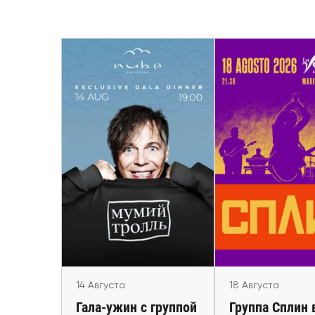
14 Августа
Гала-ужин с группой
18 Август
«Мумий Тролль» в
Группа Сплин в
Испании
Marina di Pietr
Málaga
14 Августа
18 Августа
Гала-ужин с группой
Группа Сплин 