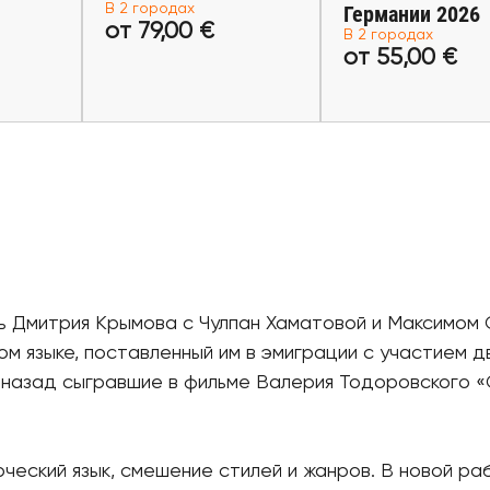
В 2 городах
Германии 2026
 €
от 79,00 €
от 55,00 
от 79,00 €
В 2 городах
от 55,00 €
леты
Купить билеты
Купить бил
ь Дмитрия Крымова с Чулпан Хаматовой и Максимом 
м языке, поставленный им в эмиграции с участием д
т назад сыгравшие в фильме Валерия Тодоровского «
еский язык, смешение стилей и жанров. В новой ра