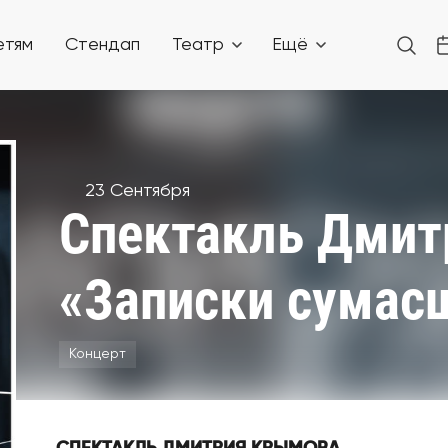
етям
Стендап
Театр
Ещё
23 Сентября
Спектакль Дмит
«Записки сумас
Концерт