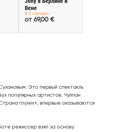
Jony в Берлине и
€
от 69,00 €
Вене
В 2 городах
еты
от 69,00 €
Купить билеты
Сухановым. Это первый спектакль
вух популярных артистов. Чулпан
Страна глухих», впервые оказываются
боте режиссер взял за основу