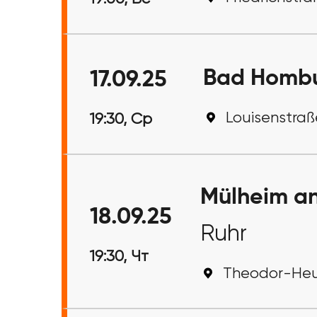
Bad Homb
17.09.25
Louisenstraß
19:30, Ср
Mülheim an
18.09.25
Ruhr
19:30, Чт
Theodor-Heus