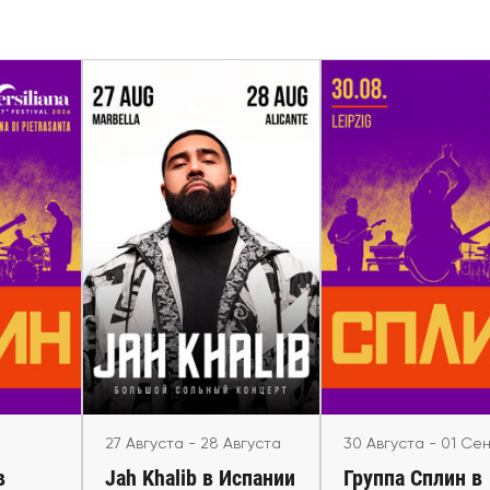
30 Августа - 01 Се
а
27 Августа - 28 Августа
Группа Сплин
 Италии
Jah Khalib в Испании
Германии 20
asanta
Marbella, Alicante
Leipzig, Breme
27 Августа - 28 Августа
30 Августа - 01 Се
в
Jah Khalib в Испании
Группа Сплин в