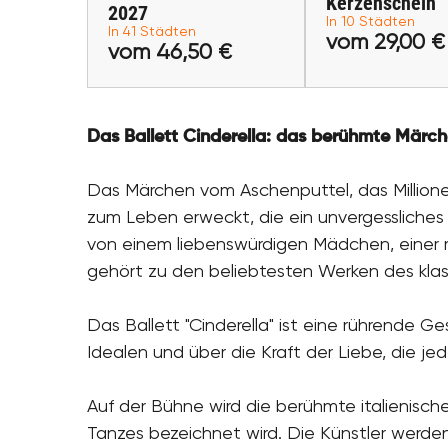
Kerzenschein
Straubing, Ulm, Heilbronn,
2027
Hanau, Wetzlar,
In 10 Städten
In 41 Städten
Mönchengladbach,
vom 29,00 €
Tickets ka
vom 46,50 €
Würzburg, Speyer,
Ingolstadt, Öhringen
vom 46,50 €
Tickets kaufen
Das Ballett
Cinderella
: das berühmte Märche
Das Märchen vom Aschenputtel, das Millionen
zum Leben erweckt, die ein unvergessliches 
von einem liebenswürdigen Mädchen, einer
gehört zu den beliebtesten Werken des klas
Das Ballett "Cinderella" ist eine rührende G
Idealen und über die Kraft der Liebe, die je
Auf der Bühne wird die berühmte italienisc
Tanzes bezeichnet wird. Die Künstler werden