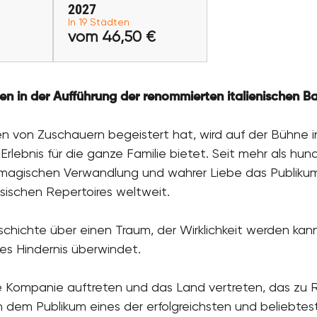
2027
In 19 Städten
ufen
Tickets kaufen
vom 46,50 €
n in der Aufführung der renommierten italienischen Ba
 von Zuschauern begeistert hat, wird auf der Bühne in
Erlebnis für die ganze Familie bietet. Seit mehr als hu
 magischen Verwandlung und wahrer Liebe das Publiku
sischen Repertoires weltweit.
eschichte über einen Traum, der Wirklichkeit werden ka
des Hindernis überwindet.
he Kompanie auftreten und das Land vertreten, das zu
 dem Publikum eines der erfolgreichsten und beliebtes