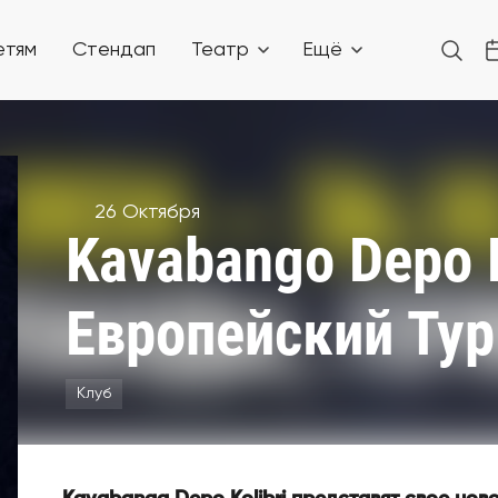
етям
Стендап
Театр
Ещё
26 Октября
Kavabango Depo K
Европейский Тур
Клуб