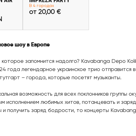
N AIR
IMPREZA PARTY
PLN
от 20,00 €
В 4 городах
от 20,00 €
леты
Купить билеты
N
новое шоу в Европе
, которое запомнится надолго? Kavabanga Depo Kolib
024 года легендарное украинское трио отправится в
тутгарт – города, которые посетят музыканты.
икальная возможность для всех поклонников группы 
ым исполнением любимых хитов, потанцевать и заряди
 и получить заряд бодрости, то концерты Kavabanga