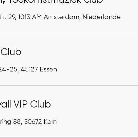
m,
Toekomstmuziek club
ht 29, 1013 AM Amsterdam, Niederlande
 Club
24-25, 45127 Essen
all VIP Club
ring 88, 50672 Köln