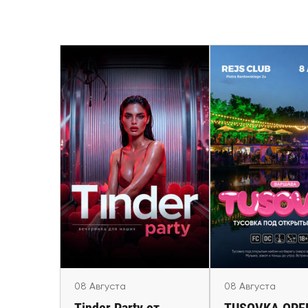
08 Августа
08 Август
Tinder Party от
TUSOVKA OPEN
IMPREZA
Варшав
Lublin, Krakow, Warsaw,
Warsaw
Rotterdam
08 Августа
08 Августа