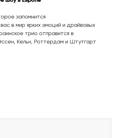
е шоу в Европе
оторое запомнится
вас в мир ярких эмоций и драйвовых
раинское трио отправится в
Эссен, Кельн, Роттердам и Штутгарт