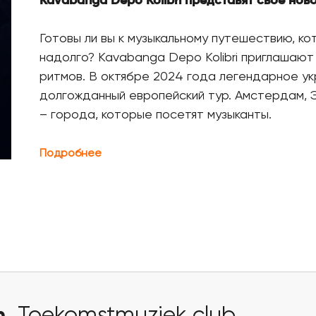
Kavabanga
Depo
Kolibri
представят свое ново
Готовы ли вы к музыкальному путешествию, к
надолго? Kavabanga Depo Kolibri приглашают 
ритмов. В октябре 2024 года легендарное ук
долгожданный европейский тур. Амстердам, 
– города, которые посетят музыканты.
Подробнее