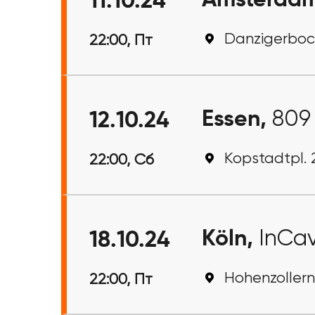
Amsterda
11.10.24
Danzigerboc
22:00, Пт
Essen,
809
12.10.24
Kopstadtpl. 
22:00, Сб
Köln,
InCav
18.10.24
Hohenzollern
22:00, Пт