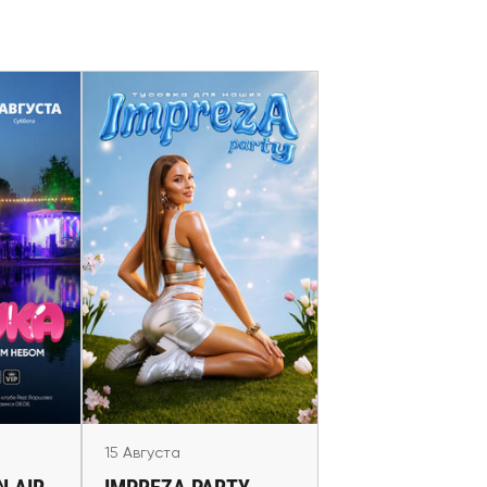
а
15 Августа
 AIR в
IMPREZA PARTY
е
Maastricht, Hertogenbosch,
Lublin, Warsaw
15 Августа