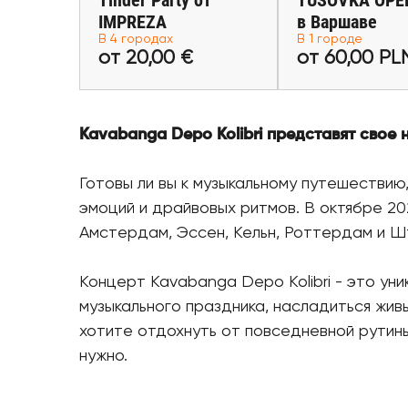
Tinder Party от
TUSOVKA OPE
от 20,00 €
от 60,00 
IMPREZA
в Варшаве
В 4 городах
В 1 городе
Купить билеты
Купить би
от 20,00 €
от 60,00 PL
Kavabanga
Depo
Kolibri
представят свое 
Готовы ли вы к музыкальному путешествию
эмоций и драйвовых ритмов. В октябре 2
Амстердам, Эссен, Кельн, Роттердам и Ш
Концерт Kavabanga Depo Kolibri - это ун
музыкального праздника, насладиться жив
хотите отдохнуть от повседневной рутины
нужно.