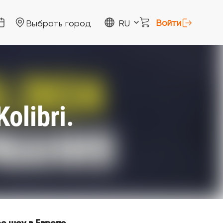
Войти
Выбрать город
RU
olibri.