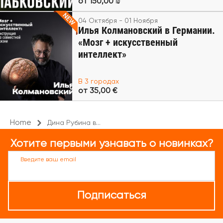
от 150,00 ₪
04 Октября - 01 Ноября
Илья Колмановский в Германии.
«Мозг + искусственный
интеллект»
В 3 городах
от 35,00 €
Home
Дина Рубина в...
Хотите первыми узнавать о новинках?
Введите ваш email
Подписаться