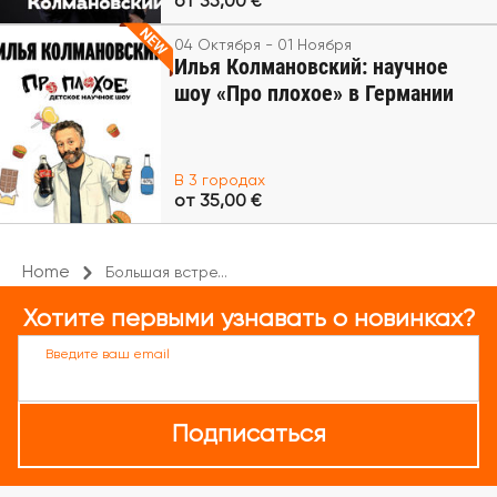
от 35,00 €
04 Октября - 01 Ноября
Илья Колмановский: научное
шоу «Про плохое» в Германии
В 3 городах
от 35,00 €
Home
Большая встре...
Хотите первыми узнавать о новинках?
Введите ваш email
Подписаться