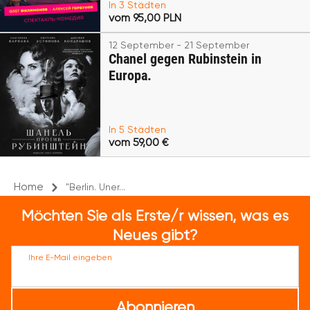
In 3 Städten
vom 95,00 PLN
12 September - 21 September
Chanel gegen Rubinstein in
Europa.
In 5 Städten
vom 59,00 €
Home
"Berlin. Uner...
Möchten Sie als Erste/r wissen, was es
Neues gibt?
Ihre E-Mail eingeben
Abonnieren