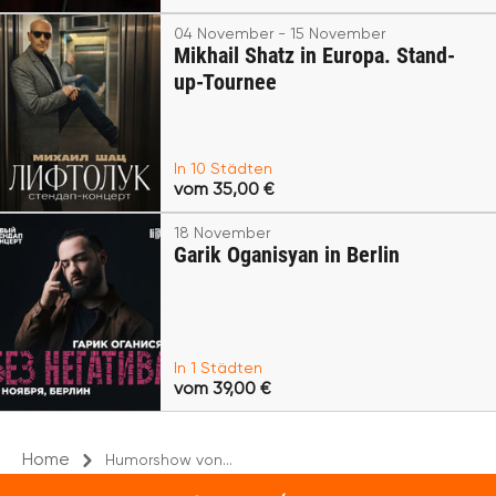
04 November - 15 November
Mikhail Shatz in Europa. Stand-
up-Tournee
In 10 Städten
vom 35,00 €
18 November
Garik Oganisyan in Berlin
In 1 Städten
vom 39,00 €
Home
Humorshow von...