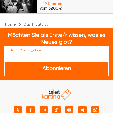
In 10 Städten
vom 39,00 €
Home
Das Theaterst...
Möchten Sie als Erste/r wissen, was es
Neues gibt?
Ihre E-Mail eingeben
Abonnieren