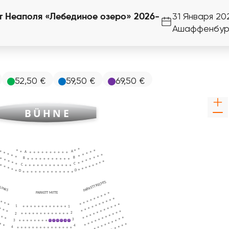
т Неаполя «Лебединое озеро» 2026-
31 Января 202
Ашаффенбур
52,50 €
59,50 €
69,50 €
BÜHNE
A
A
B
B
C
C
D
D
PARKETT RECHTS
 LINKS
PARKETT MITTE
1
1
2
2
3
3
20
21
22
23
24
25
4
4