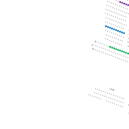
7
8
9
10
11
1
2
3
4
5
6
7
8
9
10
18
1
19
1
7
8
9
20
10
11
12
13
14
15
16
LINKS