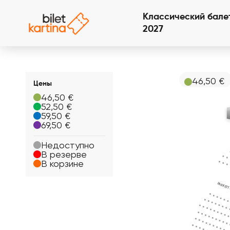
Классический бале
2027
46,50 €
Цены
46,50 €
52,50 €
59,50 €
69,50 €
Недоступно
В резерве
В корзине
PARKETT