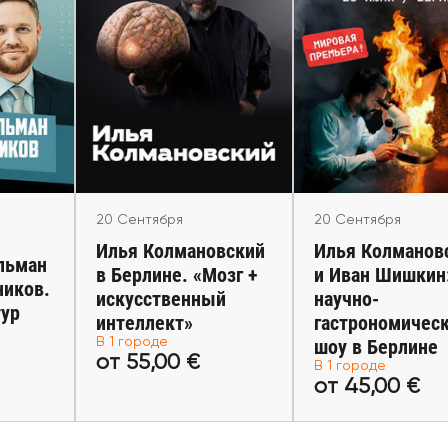
20 Сентября
20 Сентября
Сентября
Илья Колмановский в
Илья Колмановс
ьман и
Берлине. «Мозг +
Иван Шишкин: н
иков.
искусственный
гастрономиче
 тур
интеллект»
шоу в Берли
uttgart,
Berlin
Berlin
20 Сентября
20 Сентября
Илья Колмановский
Илья Колманов
льман
в Берлине. «Мозг +
и Иван Шишкин
ников.
искусственный
научно-
тур
интеллект»
гастрономичес
 €
от 55,00 €
от 45,00 
В 1 городе
шоу в Берлине
от 55,00 €
В 1 городе
леты
Купить билеты
Купить бил
от 45,00 €