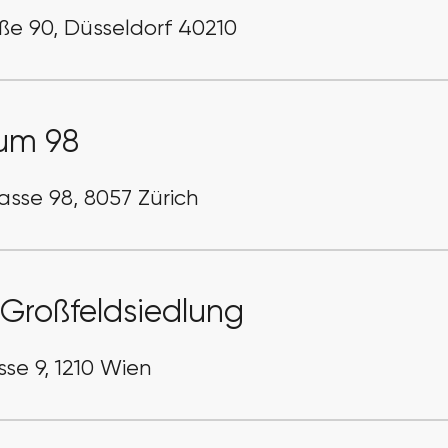
ße 90, Düsseldorf 40210
um 98
asse 98, 8057 Zürich
Großfeldsiedlung
se 9, 1210 Wien