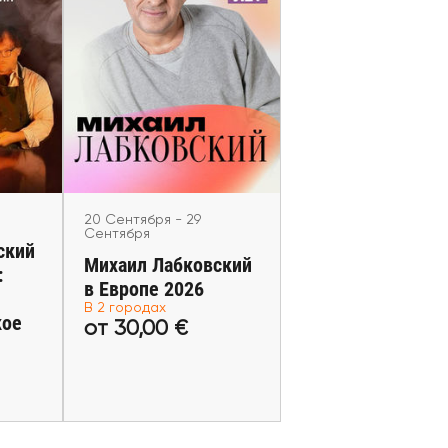
кий и
20 Сентября - 29 Сентября
аучно-
Михаил Лабковский в
ское
Европе 2026
не
Helsinki, Warsaw
20 Сентября - 29
Сентября
ский
Михаил Лабковский
:
в Европе 2026
В 2 городах
кое
от 30,00 €
€
от 30,00 €
еты
Купить билеты