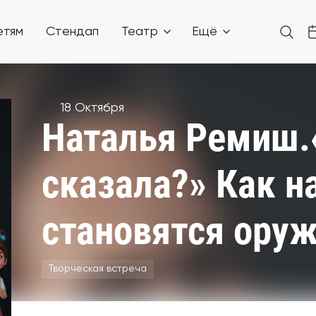
етям
Стендап
Театр
Ещё
18 Октября
Наталья Ремиш.«
сказала?» Как н
становятся оруж
Творческая встреча