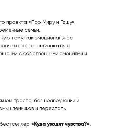
го проекта «Про Миру и Гошу»,
ременные семьи.
ьную тему: как эмоциональное
ногие из нас сталкиваются с
общении с собственными эмоциями и
ожном просто, без нравоучений и
номышленников и перестать
я бестселлер
«Куда уходят чувства?»
,