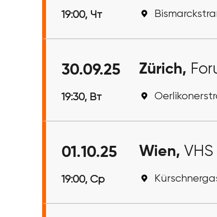
Bismarckstra
19:00, Чт
Zürich,
For
30.09.25
Oerlikonerstr
19:30, Вт
Wien,
VHS 
01.10.25
Kürschnergas
19:00, Ср