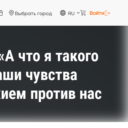
Войти
Выбрать город
RU
А что я такого
аши чувства
ием против нас