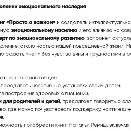
долении эмоционального наследия
ниг «Просто о важном»
и создатель интеллектуально
нную
эмоциональному насилию
и его влиянию на сов
ерт по эмоциональному развитию
, затронет актуал
коление, стало частью нашей повседневной жизни. М
ю сказать «нет» без чувства вины и трудностями в 
яет на наше настоящее.
 передавать негативные установки своим детям.
ля построения здоровых отношений.
 для родителей и детей
, предлагает говорить о сл
во, где можно почувствовать поддержку, найти еди
ве
.
можность приобрести книги Натальи Ремиш, включа