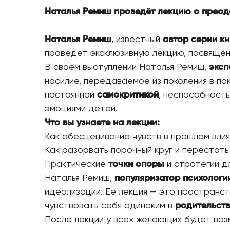
Наталья Ремиш проведёт лекцию о прео
Наталья Ремиш
, известный
автор серии к
проведёт эксклюзивную лекцию, посвящё
В своём выступлении Наталья Ремиш,
эксп
насилие, передаваемое из поколения в по
постоянной
самокритикой
, неспособность
эмоциями детей.
Что вы узнаете на лекции:
Как обесценивание чувств в прошлом вли
Как разорвать порочный круг и перестать
Практические
точки опоры
и стратегии д
Наталья Ремиш,
популяризатор психологии
идеализации. Её лекция — это пространст
чувствовать себя одиноким в
родительст
После лекции у всех желающих будет воз