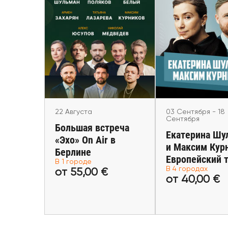
03 Сентября - 18 
22 Августа
Екатерина Шул
Большая встреча
Максим Курн
«Эхо» On Air в
Европейский
Берлине
Köln, Dresden, St
Berlin
Helsinki
22 Августа
03 Сентября - 18
Сентября
Большая встреча
Екатерина Шу
«Эхо» On Air в
и Максим Кур
Берлине
Европейский 
В 1 городе
от 55,00 €
от 40,00
В 4 городах
от 55,00 €
от 40,00 €
Купить билеты
Купить би